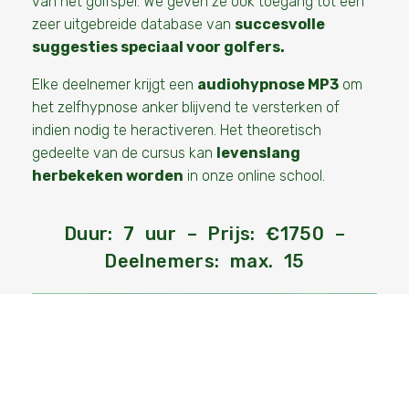
van het golfspel. We geven ze ook toegang tot een
zeer uitgebreide database van
succesvolle
suggesties speciaal voor golfers.
Elke deelnemer krijgt een
audiohypnose MP3
om
het zelfhypnose anker blijvend te versterken of
indien nodig te heractiveren. Het theoretisch
gedeelte van de cursus kan
levenslang
herbekeken worden
in onze online school.
Duur: 7 uur – Prijs: €1750 –
Deelnemers: max. 15