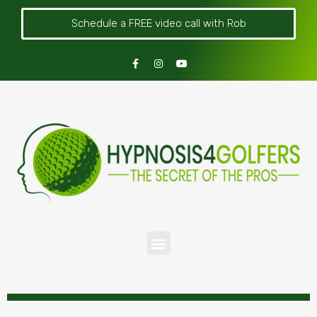
Schedule a FREE video call with Rob