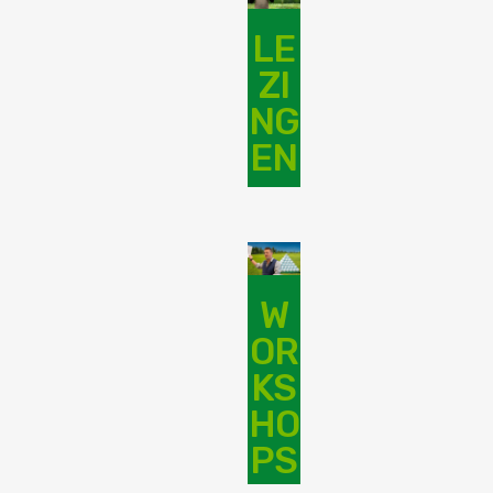
LE
ZI
NG
EN
W
OR
KS
HO
PS