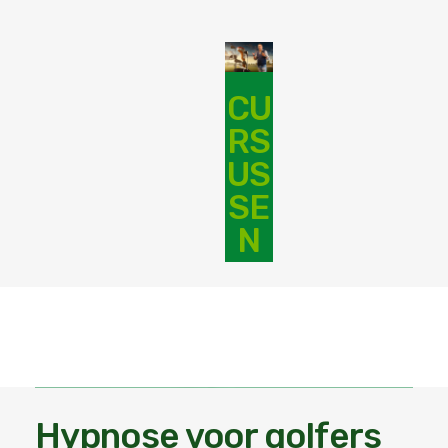
CU
RS
US
SE
N
Hypnose voor golfers